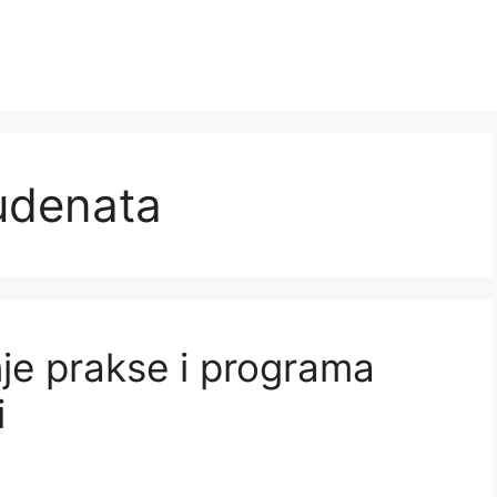
udenata
nje prakse i programa
i