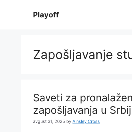
Skip
to
Playoff
content
Zapošljavanje st
Saveti za pronalaže
zapošljavanja u Srbij
avgust 31, 2025
by
Ainsley Cross