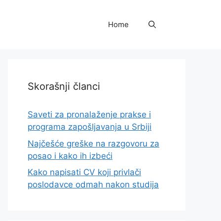
Home
Skorašnji članci
Saveti za pronalaženje prakse i
programa zapošljavanja u Srbiji
Najčešće greške na razgovoru za
posao i kako ih izbeći
Kako napisati CV koji privlači
poslodavce odmah nakon studija